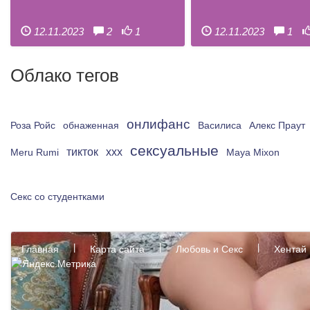
12.11.2023
2
1
12.11.2023
1
Облако тегов
онлифанс
Роза Ройс
обнаженная
Василиса
Алекс Праут
сексуальные
xxx
тикток
Meru Rumi
Maya Mixon
Секс со студентками
Главная
Карта сайта
Любовь и Секс
Хентай