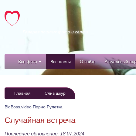
Галерея пошлых фото и селфи
Все фото
Все посты
О сайте
Актуальный ад
Главная
Слив шкур
BigBoss.video
Порно Рулетка
Случайная встреча
Последнее обновление:
18.07.2024