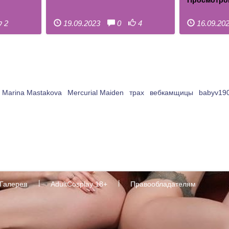
Просмотро
2
19.09.2023
0
4
16.09.20
Marina Mastakova
Mercurial Maiden
трах
вебкамщицы
babyv19
 Галерея
AdultCosplay 18+
Правообладателям