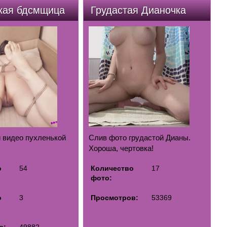
кая бдсмщица
Грудастая Дианочка
 видео пухленькой
Слив фото грудастой Дианы.
Хороша, чертовка!
о
54
Количество
17
фото:
о
3
Просмотров:
53369