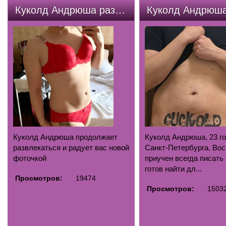
Куколд Андрюша развлекается
Куколд Андрюш
Куколд Андрюша продолжает
Куколд Андрюша, 23 го
развлекаться и радует вас новой
Санкт-Петербурга. Во
фоточкой
приучен всегда писать 
готов найти дл...
Просмотров:
19474
Просмотров:
1503