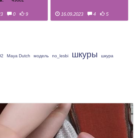
в:
49882
23
0
9
16.09.2023
4
5
шкуры
02
Maya Dutch
модель
no_lesbi
шкура