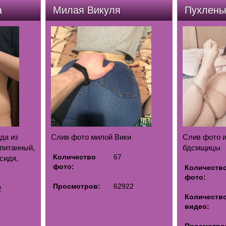
а
Милая Викуля
Пухлень
да из
Слив фото милой Вики
Слив фото и
спитанный,
бдсмщицы
Количество
67
сидя,
фото:
Количеств
фото:
Просмотров:
62922
2
Количеств
видео: