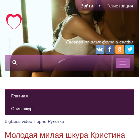
Войти
Регистрация
Галерея пошлых фото и селфи
Главная
Слив шкур
BigBoss.video
Порно Рулетка
Молодая милая шкура Кристина