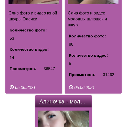
Слив фото и видео юной
Слив фото и видео
шкуры Элечки
молодых шлюшек и
шкур.
Количество фото:
Количество фото:
53
88
Количество видео:
Количество видео:
14
5
Просмотров:
36547
Просмотров:
31462
05.06.2021
05.06.2021
Алиночка - молоденькая шкура