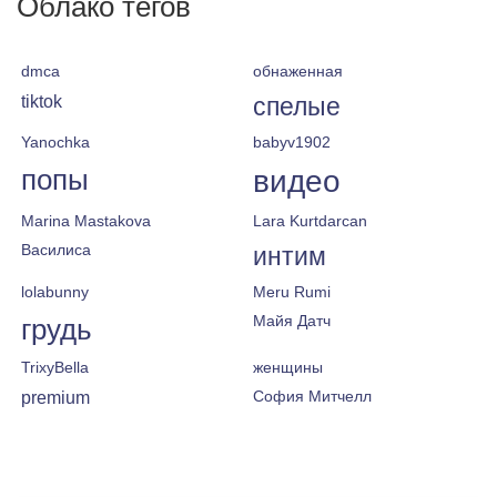
Облако тегов
dmca
обнаженная
tiktok
спелые
Yanochka
babyv1902
попы
видео
Marina Mastakova
Lara Kurtdarcan
Василиса
интим
lolabunny
Meru Rumi
Майя Датч
грудь
TrixyBella
женщины
premium
София Митчелл